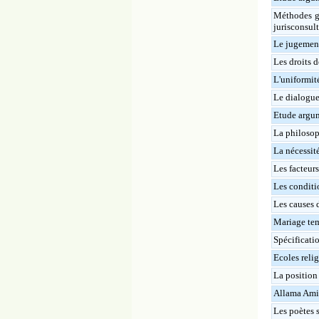
Méthodes gé
jurisconsul
Le jugement
Les droits d
L'uniformité
Le dialogue 
Etude argum
La philosoph
La nécessit
Les facteur
Les conditio
Les causes d
Mariage te
Spécificatio
Ecoles reli
La position 
Allama Ami
Les poètes 