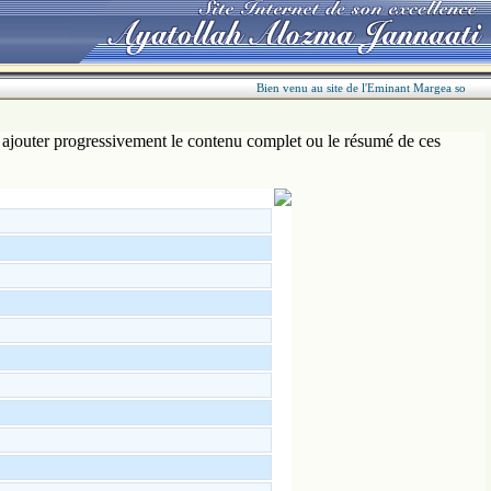
Bien venu au site de l'Eminant Margea son excel
t ajouter progressivement le contenu complet ou le résumé de ces