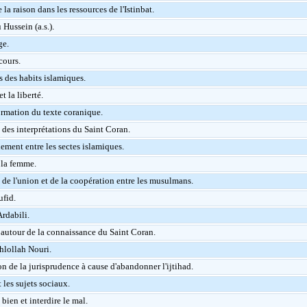
 la raison dans les ressources de l'Istinbat.
Hussein (a.s.).
ge.
cours.
s des habits islamiques.
t la liberté.
rmation du texte coranique.
 des interprétations du Saint Coran.
ement entre les sectes islamiques.
 la femme.
 de l'union et de la coopération entre les musulmans.
fid.
rdabili.
autour de la connaissance du Saint Coran.
lollah Nouri.
n de la jurisprudence à cause d'abandonner l'ijtihad.
 les sujets sociaux.
bien et interdire le mal.