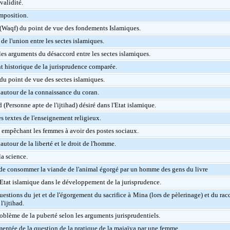
validité.
imposition.
(Waqf) du point de vue des fondements Islamiques.
de l'union entre les sectes islamiques.
 les arguments du désaccord entre les sectes islamiques.
 historique de la jurisprudence comparée.
 du point de vue des sectes islamiques.
autour de la connaissance du coran.
(Personne apte de l'ijtihad) désiré dans l'Etat islamique.
s textes de l'enseignement religieux.
s empêchant les femmes à avoir des postes sociaux.
utour de la liberté et le droit de l'homme.
la science.
de consommer la viande de l'animal égorgé par un homme des gens du livre
l'Etat islamique dans le développement de la jurisprudence.
uestions du jet et de l'égorgement du sacrifice à Mina (lors de pèlerinage) et du r
'ijtihad.
oblème de la puberté selon les arguments jurisprudentiels.
entée de la question de la pratique de la majaïya par une femme.