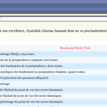
s de son excellence, Ayatollah Alozma Jannaati dont on va prochainemen
Books and Works' Title
lerinage (Hadj), cinq tomes.
ts de la jurisprudence comparée, huit tomes.
 des fondements de la jurisprudence, deux tomes.
ientifiques des fondements la jurisprudence Imâmite, quatre tomes.
l'explication des questions (Maçaeil).
lerinage.
e l'Ijtihad du point de vue des sectes Islamiques.
e l'Ijtihad de point de vue des sectes Islamiques.
 pèlerinage du point de vue des sectes Islamiques.