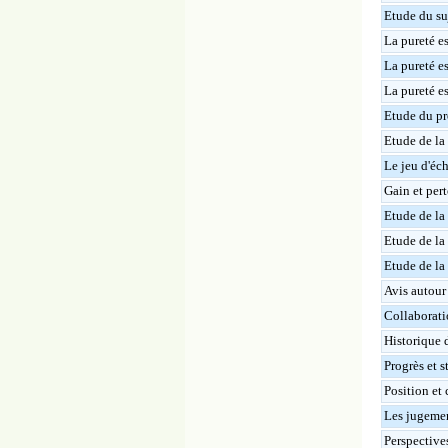
Etude du su
La pureté e
La pureté es
La pureté es
Etude du pr
Etude de la 
Le jeu d'éch
Gain et pert
Etude de la 
Etude de la 
Etude de la
Avis autour 
Collaboratio
Historique 
Progrès et s
Position et 
Les jugemen
Perspectives