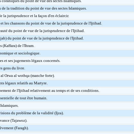
s coraniques du point de vue des sectes Islamiques.
 de la tradition du point de vue des sectes Islamiques.
e la jurisprudence et la façon d'en éclaircir.
t les chansons du point de vue de la jurisprudence de l'Ijtihad.
beauté du point de vue de la jurisprudence de l'Ijtihad.
jab) du point de vue de la jurisprudence de l'Ijtihad.
 (Kaffara) de l'Ihram.
nomique et sociologique.
s et ses jugements légaux concernés.
s gens du livre.
al Orwa al wothqa (manche forte).
ts légaux relatifs au Martyre.
ement de l'Ijtihad relativement au temps et de ses conditions.
sentielle de tout être humain.
Islamiques.
visions du problème de la validité (Ijza).
vance (Tajawoz).
èvement (Faragh).