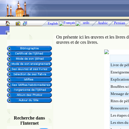
Français
urdo
Arabic
Persian
English
On présente ici les œuvres et les livre
œuvres et de ces livres.
Livre de pè
Enseignemen
Explication
Bouffées sc
Message de 
Rites de pè
Ressources d
Les étapes d
Recherche dans
Les rites du
l'Internet