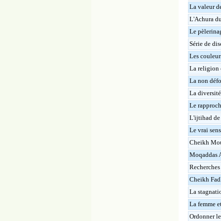
La valeur de
L'Achura du 
Le pèlerina
Série de dis
Les couleur
La religion e
La non défo
La diversité
Le rapproch
L'ijtihad de
Le vrai sens
Cheikh Mou
Moqaddas A
Recherches 
Cheikh Fadh
La stagnatio
La femme et
Ordonner le 