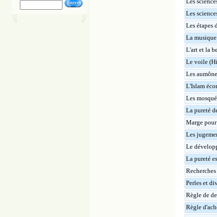
Les science
Les sciences
Les étapes d
La musique e
L'art et la 
Le voile (Hi
Les aumônes
L'Islam éco
Les mosquée
La pureté de
Marge pour 
Les jugemen
Le développ
La pureté es
Recherches 
Perles et di
Règle de de
Règle d'ach