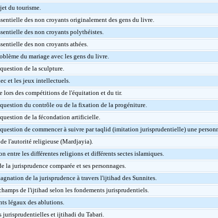
jet du tourisme.
ssentielle des non croyants originalement des gens du livre.
sentielle des non croyants polythéistes.
sentielle des non croyants athées.
oblème du mariage avec les gens du livre.
question de la sculpture.
ec et les jeux intellectuels.
e lors des compétitions de l'équitation et du tir.
question du contrôle ou de la fixation de la progéniture.
question de la fécondation artificielle.
 question de commencer à suivre par taqlid (imitation jurisprudentielle) une person
de l'autorité religieuse (Mardjayia).
n entre les différentes religions et différents sectes islamiques.
de la jurisprudence comparée et ses personnages.
tagnation de la jurisprudence à travers l'ijtihad des Sunnites.
champs de l'ijtihad selon les fondements jurisprudentiels.
ts légaux des ablutions.
 jurisprudentielles et ijtihadi du Tabari.