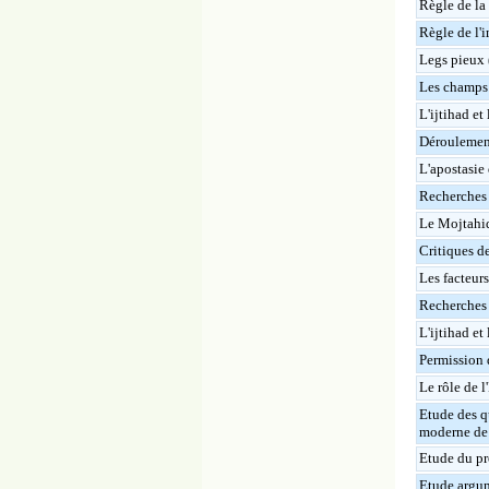
Règle de la 
Règle de l'
Legs pieux 
Les champs 
L'ijtihad et
Déroulement
L'apostasie
Recherches 
Le Mojtahid 
Critiques de
Les facteur
Recherches a
L'ijtihad et 
Permission 
Le rôle de 
Etude des q
moderne de l
Etude du pr
Etude argum